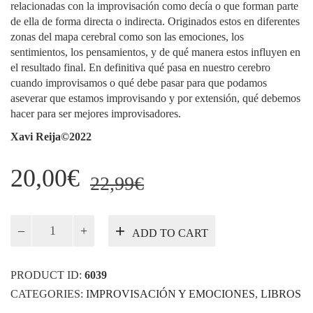
relacionadas con la improvisación como decía o que forman parte
de ella de forma directa o indirecta. Originados estos en diferentes
zonas del mapa cerebral como son las emociones, los
sentimientos, los pensamientos, y de qué manera estos influyen en
el resultado final. En definitiva qué pasa en nuestro cerebro
cuando improvisamos o qué debe pasar para que podamos
aseverar que estamos improvisando y por extensión, qué debemos
hacer para ser mejores improvisadores.
Xavi Reija©2022
Original
Current
20,00
€
22,99
€
price
price
was:
is:
Improvisación
ADD TO CART
y
22,99€.
20,00€.
emociones
quantity
PRODUCT ID:
6039
CATEGORIES:
IMPROVISACIÓN Y EMOCIONES
,
LIBROS