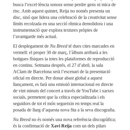
busca l’excel·lència sonora sense perdre gens ni mica de
risc. Amb aquest quintet, Reija no només presenta un
disc, sinó que lidera una celebració de la creativitat sense
límits recolzada en una secció rítmica demolidora i una
instrumentació que explora textures pròpies de
l’avantgarde més actual.
El desplegament de
Nu Breed
té dues cites marcades en
vermell: el proper 30 de març, l’àlbum arribarà a les
botigues físiques ia totes les plataformes de reproducció
en continu. Setmana després, el 27 d’abril, la sala
AClam de Barcelona serà l’escenari de la presentació
oficial en directe. Per donar abast global a aquest
llançament, es farà una emissió internacional en directe
de vint minuts del concert a través de YouTube i xarxes
socials, permetent que la crítica especialitzada i els
seguidors de tot el món segueixin en temps real la
posada de llarg d’aquesta nova fita a la seva discografia.
Nu Breed
no és només una nova referència discogràfica;
és la confirmació de
Xavi Reija
com un dels pilars