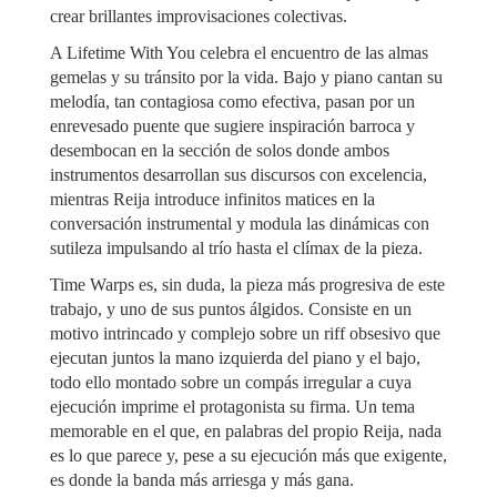
crear brillantes improvisaciones colectivas.
A Lifetime With You celebra el encuentro de las almas
gemelas y su tránsito por la vida. Bajo y piano cantan su
melodía, tan contagiosa como efectiva, pasan por un
enrevesado puente que sugiere inspiración barroca y
desembocan en la sección de solos donde ambos
instrumentos desarrollan sus discursos con excelencia,
mientras Reija introduce infinitos matices en la
conversación instrumental y modula las dinámicas con
sutileza impulsando al trío hasta el clímax de la pieza.
Time Warps es, sin duda, la pieza más progresiva de este
trabajo, y uno de sus puntos álgidos. Consiste en un
motivo intrincado y complejo sobre un riff obsesivo que
ejecutan juntos la mano izquierda del piano y el bajo,
todo ello montado sobre un compás irregular a cuya
ejecución imprime el protagonista su firma. Un tema
memorable en el que, en palabras del propio Reija, nada
es lo que parece y, pese a su ejecución más que exigente,
es donde la banda más arriesga y más gana.