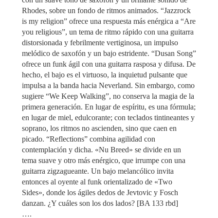
Rhodes, sobre un fondo de ritmos animados. “Jazzrock
is my religion” ofrece una respuesta más enérgica a “Are
you religious”, un tema de ritmo rápido con una guitarra
distorsionada y febrilmente vertiginosa, un impulso
melódico de saxofón y un bajo estridente. “Dusan Song”
ofrece un funk ágil con una guitarra rasposa y difusa. De
hecho, el bajo es el virtuoso, la inquietud pulsante que
impulsa a la banda hacia Neverland. Sin embargo, como
sugiere “We Keep Walking”, no conserva la magia de la
primera generación. En lugar de espíritu, es una fórmula;
en lugar de miel, edulcorante; con teclados tintineantes y
soprano, los ritmos no ascienden, sino que caen en
picado. “Reflections” combina agilidad con
contemplación y dicha. «Nu Breed» se divide en un
tema suave y otro más enérgico, que irrumpe con una
guitarra zigzagueante. Un bajo melancólico invita
entonces al oyente al funk orientalizado de «Two
Sides», donde los ágiles dedos de Jevtovic y Fosch
danzan. ¿Y cuáles son los dos lados? [BA 133 rbd]
….