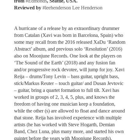
from
#
Edmonds
, Seattle, USA.
Reviewed by
#
leehenderson
Lee Henderson
A hurricane of a release by an extraordinary drummer
from Catalan (Xavi was born in Barcelona, Spain) who
some may recall from the 2016 released XaDu ‘Random
Abstract’ album, and previous solo ‘Resolution’ (2016)
also on Moonjune Records. One look at the players on
‘The Sound of the Earth’ (2018) and any fusion fan
and/or progressive rock devotee, will jump for joy. Xavi
Reija – drums/Tony Levin – bass guitar, upright bass,
stick/Markus Reuter – touch guitar/ and Dusan Jevtovic
– guitar, bring a quartet formation to full tilt. Xavi has
worked in groups of 2, 3, 4, 5, plus, and knows the
freedom of having one musician keep a foundation,
while the other (s) are allowed to float and dance around
that stone. Reija has involved experience with multiple
artists (he has worked with Steve Hogarth, Demian
Band, Chez Luna, plus many more, and started his own
quintet before the years with Moonjune Records).