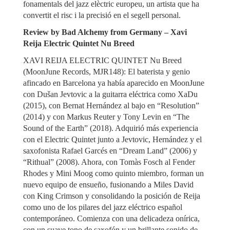
fonamentals del jazz elèctric europeu, un artista que ha
convertit el risc i la precisió en el segell personal.
Review by Bad Alchemy from Germany – Xavi
Reija Electric Quintet Nu Breed
XAVI REIJA ELECTRIC QUINTET Nu Breed
(MoonJune Records, MJR148): El baterista y genio
afincado en Barcelona ya había aparecido en MoonJune
con Dušan Jevtovic a la guitarra eléctrica como XaDu
(2015), con Bernat Hernández al bajo en “Resolution”
(2014) y con Markus Reuter y Tony Levin en “The
Sound of the Earth” (2018). Adquirió más experiencia
con el Electric Quintet junto a Jevtovic, Hernández y el
saxofonista Rafael Garcés en “Dream Land” (2006) y
“Rithual” (2008). Ahora, con Tomàs Fosch al Fender
Rhodes y Mini Moog como quinto miembro, forman un
nuevo equipo de ensueño, fusionando a Miles David
con King Crimson y consolidando la posición de Reija
como uno de los pilares del jazz eléctrico español
contemporáneo. Comienza con una delicadeza onírica,
con un suave tono de saxofón y un brillante sonido de