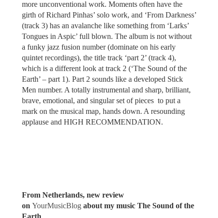
more unconventional work. Moments often have the
girth of Richard Pinhas’ solo work, and ‘From Darkness’
(track 3) has an avalanche like something from ‘Larks’
Tongues in Aspic’ full blown. The album is not without
a funky jazz fusion number (dominate on his early
quintet recordings), the title track ‘part 2’ (track 4),
which is a different look at track 2 (‘The Sound of the
Earth’ – part 1). Part 2 sounds like a developed Stick
Men number. A totally instrumental and sharp, brilliant,
brave, emotional, and singular set of pieces to put a
mark on the musical map, hands down. A resounding
applause and HIGH RECOMMENDATION.
From Netherlands, new review
on
YourMusicBlog
about my music The Sound of the
Earth