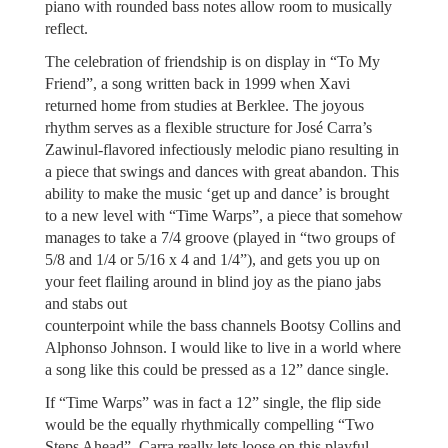
piano with rounded bass notes allow room to musically
reflect.
The celebration of friendship is on display in “To My
Friend”, a song written back in 1999 when Xavi
returned home from studies at Berklee. The joyous
rhythm serves as a flexible structure for José Carra’s
Zawinul-flavored infectiously melodic piano resulting in
a piece that swings and dances with great abandon. This
ability to make the music ‘get up and dance’ is brought
to a new level with “Time Warps”, a piece that somehow
manages to take a 7/4 groove (played in “two groups of
5/8 and 1/4 or 5/16 x 4 and 1/4”), and gets you up on
your feet flailing around in blind joy as the piano jabs
and stabs out
counterpoint while the bass channels Bootsy Collins and
Alphonso Johnson. I would like to live in a world where
a song like this could be pressed as a 12” dance single.
If “Time Warps” was in fact a 12” single, the flip side
would be the equally rhythmically compelling “Two
Steps Ahead”. Carra really lets loose on this playful