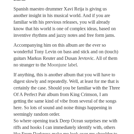
Spanish maestro drummer Xavi Reija is giving us
another insight in his musical world. And if you are
familiar with his previous releases, you will already
know that his world is one of complex ideas, based on
inventive rhythms and jazzy notes and free form jams.
Accompanying him on this album are the ever so
wonderful Tony Levin on bass and stick and on (touch)
guitars Markus Reuter and Dusan Jevtovic. All of them
no stranger to the
Moonjune label
.
If anything, this is another album that you will have to
digest slowly and repeatedly. Well, at least for me that is
certainly the case. Should you be familiar with the Three
Of A Perfect Pair album from King Crimson, I am
getting the same kind of vibe from several of the songs
here. So lots of sound and noise things happening in
seemingly random order.
So where opening track Deep Ocean surprises me with
riffs and hooks I can immediately identify with, others
like From Darkness make me look over my shoulder to