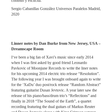
cómodo y escucha.
Sergio Cabanillas González Universos Paralelos Madrid,
2020
Linner notes by Dan Burke from New Jersey, USA –
Dreamscape Room
I‘ve been a big fan of Xavi’s music since early 2014
when I was first asked by good friend Leonardo
Pavkovic of Moonjune Records to write the liner notes
for his upcoming 2014 electric trio release “Resolution”.
The following year I was brought onboard again to write
for the ‘XaDu’ duo post/rock release “Random Abstract”
featuring guitarist Dusan Jevtovic. A year later saw the
release of his piano/bass/drum trio’s “Reflections” and
finally in 2018 “The Sound of the Earth”, a quartet
recording featuring the dual guitars of Markus Reuter