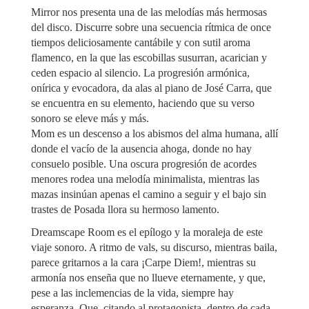
Mirror nos presenta una de las melodías más hermosas
del disco. Discurre sobre una secuencia rítmica de once
tiempos deliciosamente cantábile y con sutil aroma
flamenco, en la que las escobillas susurran, acarician y
ceden espacio al silencio. La progresión armónica,
onírica y evocadora, da alas al piano de José Carra, que
se encuentra en su elemento, haciendo que su verso
sonoro se eleve más y más.
Mom es un descenso a los abismos del alma humana, allí
donde el vacío de la ausencia ahoga, donde no hay
consuelo posible. Una oscura progresión de acordes
menores rodea una melodía minimalista, mientras las
mazas insinúan apenas el camino a seguir y el bajo sin
trastes de Posada llora su hermoso lamento.
Dreamscape Room es el epílogo y la moraleja de este
viaje sonoro. A ritmo de vals, su discurso, mientras baila,
parece gritarnos a la cara ¡Carpe Diem!, mientras su
armonía nos enseña que no llueve eternamente, y que,
pese a las inclemencias de la vida, siempre hay
esperanza. Que, citando al protagonista, dentro de cada