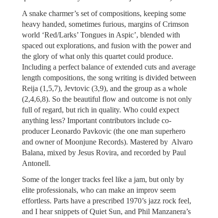
A snake charmer’s set of compositions, keeping some
heavy handed, sometimes furious, margins of Crimson
world ‘Red/Larks’ Tongues in Aspic’, blended with
spaced out explorations, and fusion with the power and
the glory of what only this quartet could produce.
Including a perfect balance of extended cuts and average
length compositions, the song writing is divided between
Reija (1,5,7), Jevtovic (3,9), and the group as a whole
(2,4,6,8). So the beautiful flow and outcome is not only
full of regard, but rich in quality. Who could expect
anything less? Important contributors include co-
producer Leonardo Pavkovic (the one man superhero
and owner of Moonjune Records). Mastered by Alvaro
Balana, mixed by Jesus Rovira, and recorded by Paul
Antonell.
Some of the longer tracks feel like a jam, but only by
elite professionals, who can make an improv seem
effortless. Parts have a prescribed 1970’s jazz rock feel,
and I hear snippets of Quiet Sun, and Phil Manzanera’s