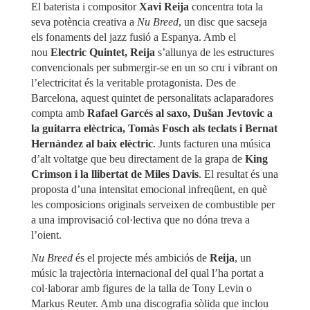
El baterista i compositor
Xavi Reija
concentra tota la
seva potència creativa a
Nu Breed
, un disc que sacseja
els fonaments del jazz fusió a Espanya. Amb el
nou
Electric Quintet, Reija
s’allunya de les estructures
convencionals per submergir-se en un so cru i vibrant on
l’electricitat és la veritable protagonista. Des de
Barcelona, ​​aquest quintet de personalitats aclaparadores
compta amb
Rafael Garcés al saxo, Dušan Jevtovic a
la guitarra elèctrica, Tomàs Fosch als teclats i Bernat
Hernández al baix elèctric
. Junts facturen una música
d’alt voltatge que beu directament de la grapa de
King
Crimson i la llibertat de Miles Davis
. El resultat és una
proposta d’una intensitat emocional infreqüent, en què
les composicions originals serveixen de combustible per
a una improvisació col·lectiva que no dóna treva a
l’oient.
Nu Breed
és el projecte més ambiciós de
Reija
, un
músic la trajectòria internacional del qual l’ha portat a
col·laborar amb figures de la talla de Tony Levin o
Markus Reuter. Amb una discografia sòlida que inclou