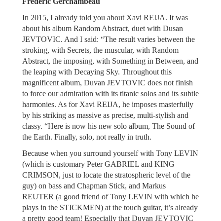
Frédéric Gerchambeau
In 2015, I already told you about Xavi REIJA. It was
about his album Random Abstract, duet with Dusan
JEVTOVIC. And I said: “The result varies between the
stroking, with Secrets, the muscular, with Random
Abstract, the imposing, with Something in Between, and
the leaping with Decaying Sky. Throughout this
magnificent album, Duvan JEVTOVIC does not finish
to force our admiration with its titanic solos and its subtle
harmonies. As for Xavi REIJA, he imposes masterfully
by his striking as massive as precise, multi-stylish and
classy. “Here is now his new solo album, The Sound of
the Earth. Finally, solo, not really in truth.
Because when you surround yourself with Tony LEVIN
(which is customary Peter GABRIEL and KING
CRIMSON, just to locate the stratospheric level of the
guy) on bass and Chapman Stick, and Markus
REUTER (a good friend of Tony LEVIN with which he
plays in the STICKMEN) at the touch guitar, it’s already
a pretty good team! Especially that Duvan JEVTOVIC