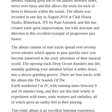
needed, making great use of the pauses between notes,
never over fussy and this allows the room for each of
them to blossom within the sound. The album was
recorded in one day in August 2016 at Club House
Studio, Rhineback, NY by Paul Antonell, and this has
created some great improvisation, but with structure and
direction in this excellent example of progressive jazz
fusion.
The album consists of nine tracks spread over seventy
seven minutes which appear to pass quickly once you
become immersed in the sonic adventure of their musical
world. The opening track
Deep Ocean
thunders into life,
instantly grabbing your attention before it settles down
into a slower grinding groove. There are four tracks with
the album title
The Sounds Of The
Earth
numbered
I
to
IV
, with running times between 9
and 16 minutes long, and they use this time wisely to
experiment with tones, sonic textures and melodies, all
of which gives an earthy feel to their playing.
This entire album is an excellent listening experience,