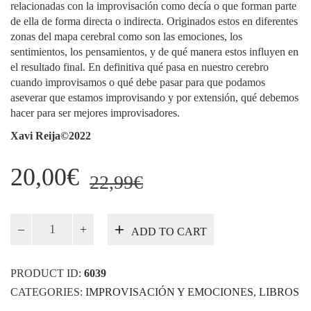
relacionadas con la improvisación como decía o que forman parte
de ella de forma directa o indirecta. Originados estos en diferentes
zonas del mapa cerebral como son las emociones, los
sentimientos, los pensamientos, y de qué manera estos influyen en
el resultado final. En definitiva qué pasa en nuestro cerebro
cuando improvisamos o qué debe pasar para que podamos
aseverar que estamos improvisando y por extensión, qué debemos
hacer para ser mejores improvisadores.
Xavi Reija©2022
Original
Current
20,00
€
22,99
€
price
price
was:
is:
Improvisación
ADD TO CART
y
22,99€.
20,00€.
emociones
quantity
PRODUCT ID:
6039
CATEGORIES:
IMPROVISACIÓN Y EMOCIONES
,
LIBROS